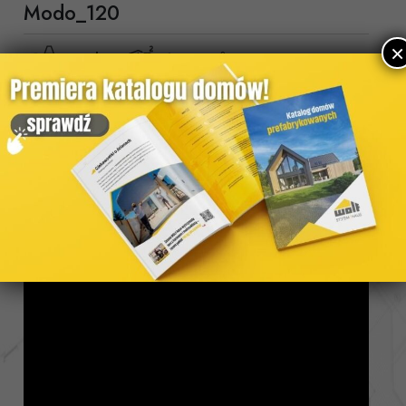
Modo_120
×
2
4 pokoje
120,05
m