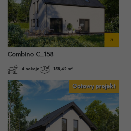
Combino C_158
2
4 pokoje
158,42
m