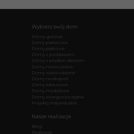
Wybierz swój dom
Domy gotowe
Domy parterowe
Domy piętrowe
Domy z poddaszem
Domy z płaskim dachem
Domy nowoczesne
Domy wielorodzinne
Domy na eksport
Domy luksusowe
Domy modułowe
Domy energooszczędne
Projekty indywidualne
Nasze realizacje
Blog
Realizacje