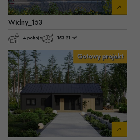
Widny_153
2
4 pokoje
153,21
m