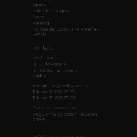
Opinie
Kalendarz targów
Praca
Katalog
Najczęściej Zadawane Pytania –
Serwis
Kontakt
Wolf Haus
ul. Budowlana 17
41-100 Siemianowice
śląskie
E-mail:
mail@wolfsystem.pl
Telefon:
32 605 37 77
Telefon:
32 605 37 00
Polityka prywatności
Regulamin zgłoszeń naruszeń
prawa
WOLF Haus - producent