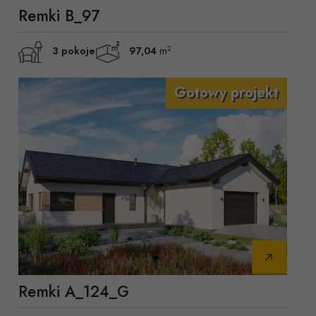
Remki B_97
2
3 pokoje
97,04
m
Remki A_124_G