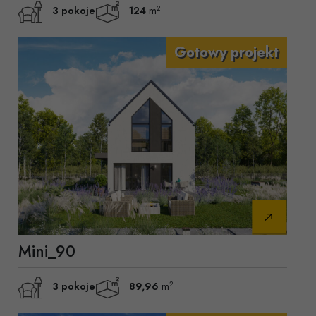
2
3 pokoje
124
m
Mini_90
2
3 pokoje
89,96
m