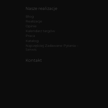
Nasze realizacje
Blog
Realizacje
Opinie
Kalendarz targów
Praca
Katalog
Najczęściej Zadawane Pytania –
Serwis
Kontakt
Wolf Haus
ul. Budowlana 17
41-100 Siemianowice
śląskie
E-mail:
mail@wolfsystem.pl
Telefon:
32 605 37 77
Telefon:
32 605 37 00