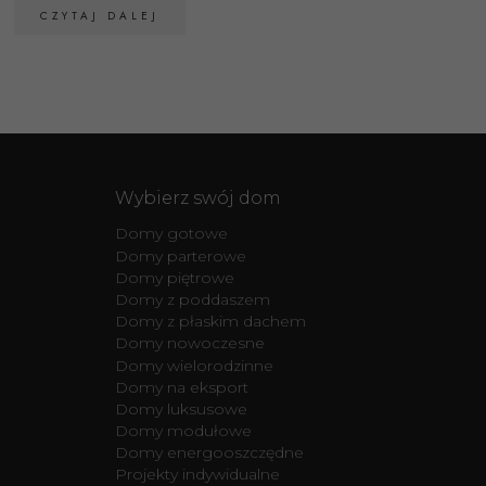
CZYTAJ DALEJ
Wybierz swój dom
Domy gotowe
Domy parterowe
Domy piętrowe
Domy z poddaszem
Domy z płaskim dachem
Domy nowoczesne
Domy wielorodzinne
Domy na eksport
Domy luksusowe
Domy modułowe
Domy energooszczędne
Projekty indywidualne