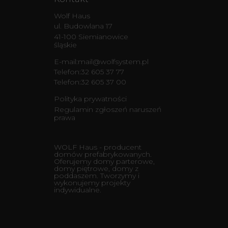
Wolf Haus
ul. Budowlana 17
41-100 Siemianowice
śląskie
E-mail:
mail@wolfsystem.pl
Telefon:
32 605 37 77
Telefon:
32 605 37 00
Polityka prywatności
Regulamin zgłoszeń naruszeń
prawa
WOLF Haus - producent
domów prefabrykowanych.
Oferujemy domy parterowe,
domy piętrowe, domy z
poddaszem. Tworzymy i
wykonujemy projekty
indywidualne.