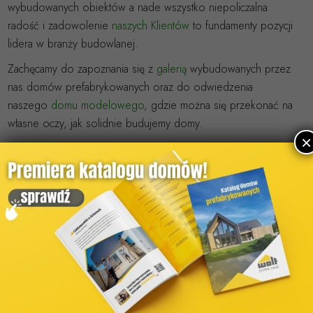
wybudowanych obiektów a nade wszystko niepoliczalna
radość i zadowolenie
naszych Klientów
to fundamenty pozycji
lidera w branży budowlanej.
Zachęcamy do zapoznania się z
galerią
wybudowanych przez
nas domów prefabrykowanych oraz do odwiedzenia
naszego
domu modelowego
, gdzie można się przekonać na
własne oczy, jak solidnie budujemy domy.
×
Wybierz swój dom
Domy gotowe
Domy parterowe